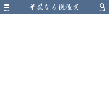
menu
search