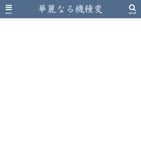
menu
search