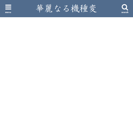
menu
search