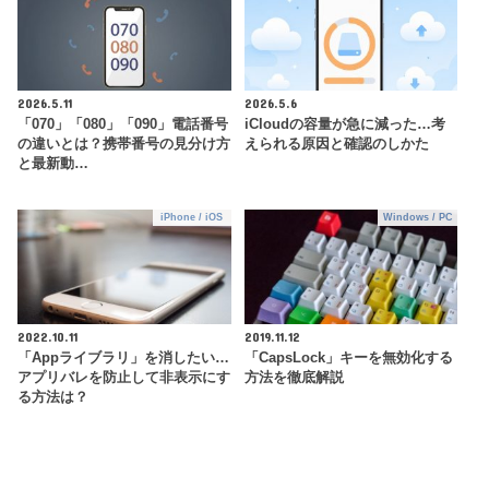
2026.5.11
2026.5.6
「070」「080」「090」電話番号
iCloudの容量が急に減った…考
の違いとは？携帯番号の見分け方
えられる原因と確認のしかた
と最新動…
iPhone / iOS
Windows / PC
2022.10.11
2019.11.12
「Appライブラリ」を消したい…
「CapsLock」キーを無効化する
アプリバレを防止して非表示にす
方法を徹底解説
る方法は？