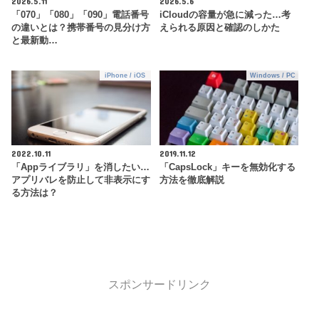
2026.5.11
2026.5.6
「070」「080」「090」電話番号
iCloudの容量が急に減った…考
の違いとは？携帯番号の見分け方
えられる原因と確認のしかた
と最新動…
iPhone / iOS
Windows / PC
2022.10.11
2019.11.12
「Appライブラリ」を消したい…
「CapsLock」キーを無効化する
アプリバレを防止して非表示にす
方法を徹底解説
る方法は？
スポンサードリンク