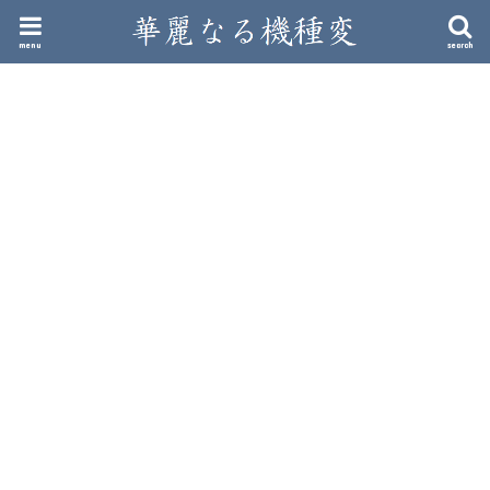
menu
search