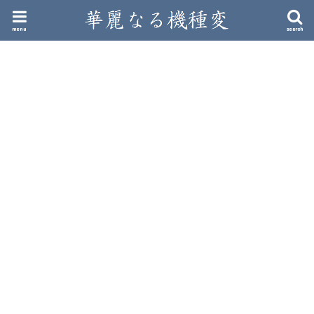
menu
search