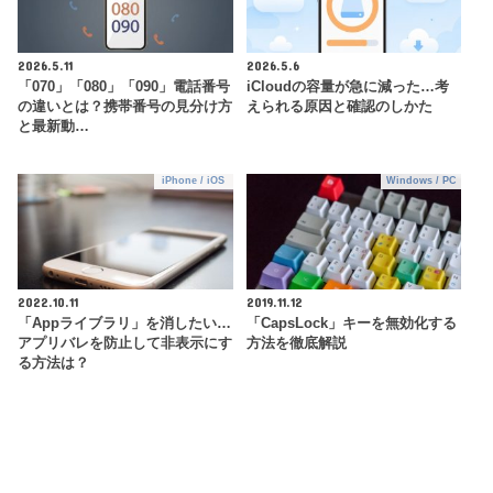
2026.5.11
2026.5.6
「070」「080」「090」電話番号
iCloudの容量が急に減った…考
の違いとは？携帯番号の見分け方
えられる原因と確認のしかた
と最新動…
iPhone / iOS
Windows / PC
2022.10.11
2019.11.12
「Appライブラリ」を消したい…
「CapsLock」キーを無効化する
アプリバレを防止して非表示にす
方法を徹底解説
る方法は？