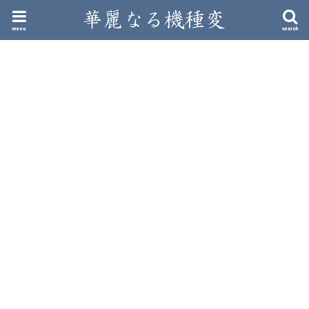
menu
search