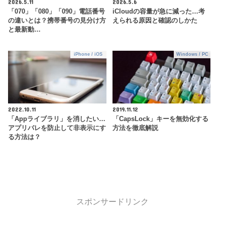
2026.5.11
2026.5.6
「070」「080」「090」電話番号
iCloudの容量が急に減った…考
の違いとは？携帯番号の見分け方
えられる原因と確認のしかた
と最新動…
iPhone / iOS
Windows / PC
2022.10.11
2019.11.12
「Appライブラリ」を消したい…
「CapsLock」キーを無効化する
アプリバレを防止して非表示にす
方法を徹底解説
る方法は？
スポンサードリンク