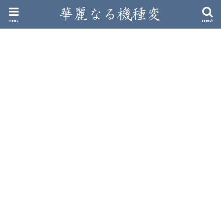
menu
search