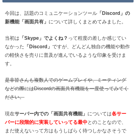
今回は、話題のコミュニケーションツール
「Discord」の
新機能「画面共有」
について詳しくまとめてみました。
当初は
「Skype」でよくね？
って程度の差しか感じてい
なかった
「Discord」
ですが、どんどん独自の機能や動作
の軽快さを売りに普及が進んでいるような印象を受けま
す。
是非皆さんも複数人でのゲームプレイや、ミーティング
などの際にはDiscordの画面共有機能を一度使ってみてく
ださい。
現在
サーバー内での「画面共有機能」
については
各サー
バーに段階的に実装していってる最中
とのことなので、
まだ使えないって方はもうしばらく待つしかなさそうで