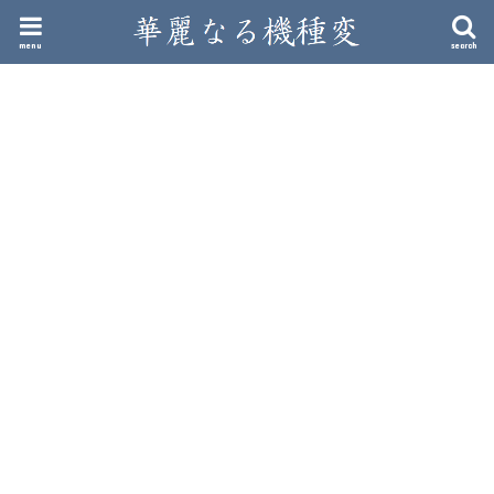
menu
search