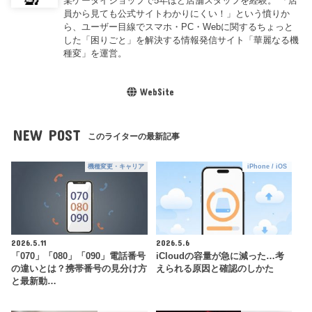
某ケータイショップで5年ほど店舗スタッフを経験。 「店
員から見ても公式サイトわかりにくい！」という憤りか
ら、ユーザー目線でスマホ・PC・Webに関するちょっと
した「困りごと」を解決する情報発信サイト「華麗なる機
種変」を運営。
WebSite
NEW POST
このライターの最新記事
機種変更・キャリア
iPhone / iOS
2026.5.11
2026.5.6
「070」「080」「090」電話番号
iCloudの容量が急に減った…考
の違いとは？携帯番号の見分け方
えられる原因と確認のしかた
と最新動…