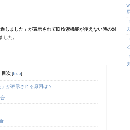
「
超過しました」が表示されてID検索機能が使えない時の対
ました。
「
目次
[
hide
]
た」が表示される原因は？
場合
合