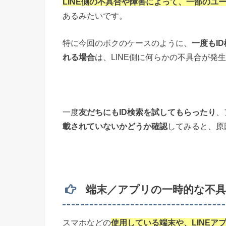
LINE側の不具合や障害によって、一部のユ
あるみたいです。
特に今回のボクのケースのように、
一度もI
れる場合
は、LINE側に何らかの不具合が発
一度
友だちにもID検索を試してもらったり
、
載されていないかどうか確認
してみると、原
端末／アプリの一時的な不具
スマホなどの
使用している端末や、LINE