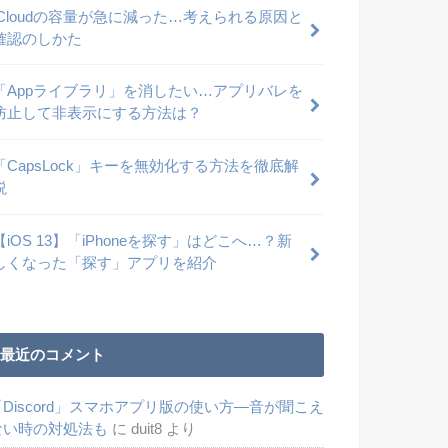
iCloudの容量が急に減った…考えられる原因と
確認のしかた
「Appライブラリ」を消したい…アプリバレを
防止して非表示にする方法は？
「CapsLock」キーを無効化する方法を徹底解
説
【iOS 13】「iPhoneを探す」はどこへ…？新
しくなった「探す」アプリを紹介
最近のコメント
「Discord」スマホアプリ版の使い方―音が聞こえ
ない時の対処法も
に
duit8
より