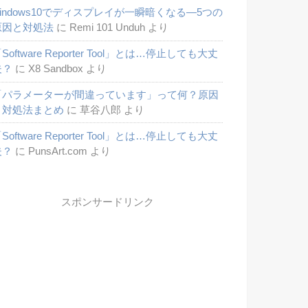
windows10でディスプレイが一瞬暗くなる―5つの
原因と対処法
に
Remi 101 Unduh
より
Software Reporter Tool」とは…停止しても大丈
夫？
に
X8 Sandbox
より
「パラメーターが間違っています」って何？原因
と対処法まとめ
に
草谷八郎
より
Software Reporter Tool」とは…停止しても大丈
夫？
に
PunsArt.com
より
スポンサードリンク