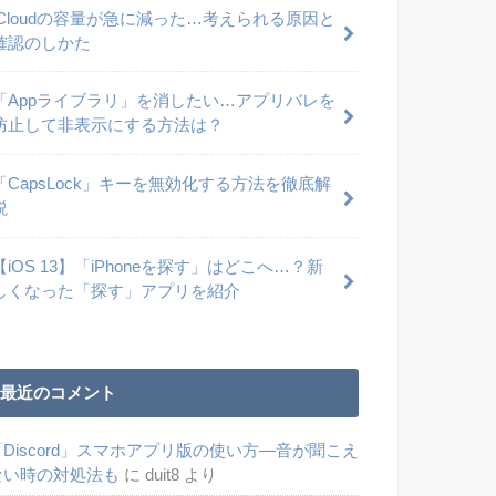
iCloudの容量が急に減った…考えられる原因と
確認のしかた
「Appライブラリ」を消したい…アプリバレを
防止して非表示にする方法は？
「CapsLock」キーを無効化する方法を徹底解
説
【iOS 13】「iPhoneを探す」はどこへ…？新
しくなった「探す」アプリを紹介
最近のコメント
「Discord」スマホアプリ版の使い方―音が聞こえ
ない時の対処法も
に
duit8
より