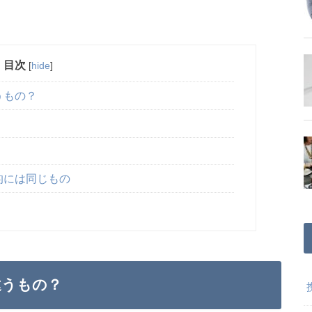
目次
[
hide
]
うもの？
的には同じもの
違うもの？