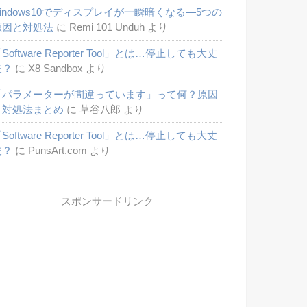
windows10でディスプレイが一瞬暗くなる―5つの
原因と対処法
に
Remi 101 Unduh
より
Software Reporter Tool」とは…停止しても大丈
夫？
に
X8 Sandbox
より
「パラメーターが間違っています」って何？原因
と対処法まとめ
に
草谷八郎
より
Software Reporter Tool」とは…停止しても大丈
夫？
に
PunsArt.com
より
スポンサードリンク