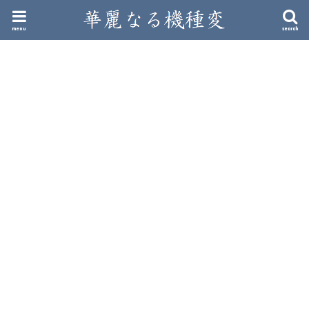
menu
search