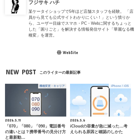
フジサキ ハチ
某ケータイショップで5年ほど店舗スタッフを経験。 「店
員から見ても公式サイトわかりにくい！」という憤りか
ら、ユーザー目線でスマホ・PC・Webに関するちょっと
した「困りごと」を解決する情報発信サイト「華麗なる機
種変」を運営。
WebSite
NEW POST
このライターの最新記事
機種変更・キャリア
iPhone / iOS
2026.5.11
2026.5.6
「070」「080」「090」電話番号
iCloudの容量が急に減った…考
の違いとは？携帯番号の見分け方
えられる原因と確認のしかた
と最新動…