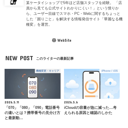
某ケータイショップで5年ほど店舗スタッフを経験。 「店
員から見ても公式サイトわかりにくい！」という憤りか
ら、ユーザー目線でスマホ・PC・Webに関するちょっと
した「困りごと」を解決する情報発信サイト「華麗なる機
種変」を運営。
WebSite
NEW POST
このライターの最新記事
機種変更・キャリア
iPhone / iOS
2026.5.11
2026.5.6
「070」「080」「090」電話番号
iCloudの容量が急に減った…考
の違いとは？携帯番号の見分け方
えられる原因と確認のしかた
と最新動…