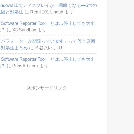
windows10でディスプレイが一瞬暗くなる―5つの
原因と対処法
に
Remi 101 Unduh
より
Software Reporter Tool」とは…停止しても大丈
夫？
に
X8 Sandbox
より
「パラメーターが間違っています」って何？原因
と対処法まとめ
に
草谷八郎
より
Software Reporter Tool」とは…停止しても大丈
夫？
に
PunsArt.com
より
スポンサードリンク