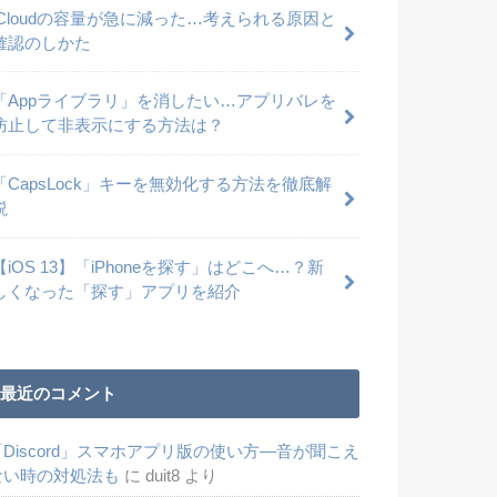
iCloudの容量が急に減った…考えられる原因と
確認のしかた
「Appライブラリ」を消したい…アプリバレを
防止して非表示にする方法は？
「CapsLock」キーを無効化する方法を徹底解
説
【iOS 13】「iPhoneを探す」はどこへ…？新
しくなった「探す」アプリを紹介
最近のコメント
「Discord」スマホアプリ版の使い方―音が聞こえ
ない時の対処法も
に
duit8
より