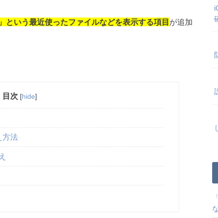
」という最近使ったファイルなどを表示する項目
が追加
目次
[
hide
]
え方法
え