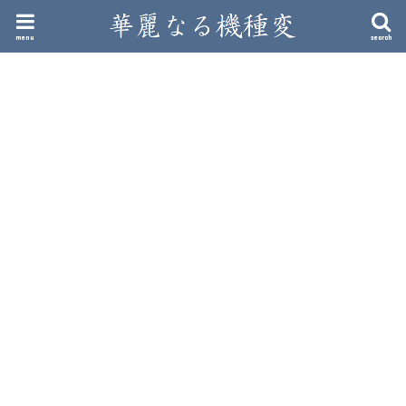
menu
search