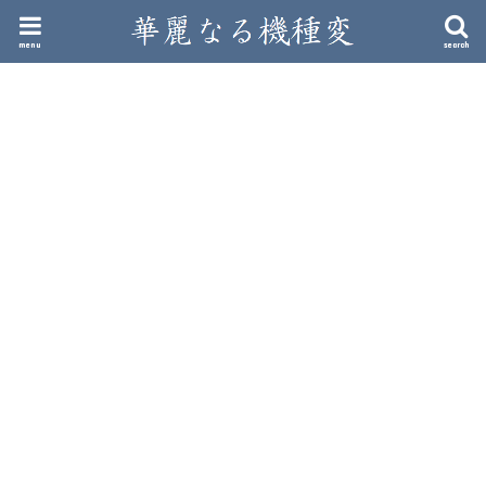
menu
search