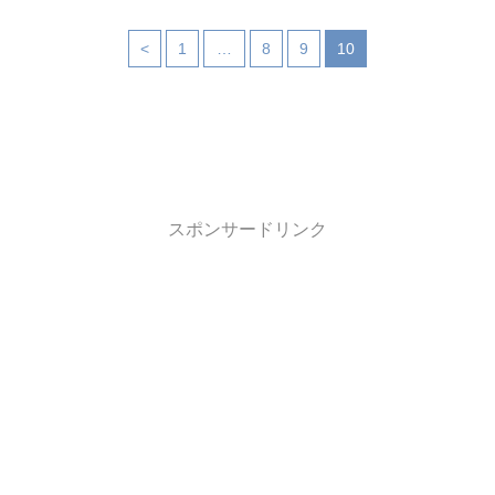
<
1
…
8
9
10
スポンサードリンク