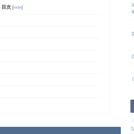
目次
[
hide
]