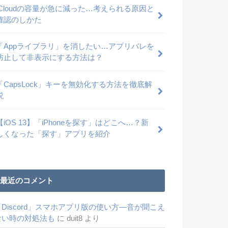
iCloudの容量が急に減った…考えられる原因と
確認のしかた
「Appライブラリ」を消したい…アプリバレを
防止して非表示にする方法は？
「CapsLock」キーを無効化する方法を徹底解
説
【iOS 13】「iPhoneを探す」はどこへ…？新
しくなった「探す」アプリを紹介
最近のコメント
「Discord」スマホアプリ版の使い方―音が聞こえ
ない時の対処法も
に
duit8
より