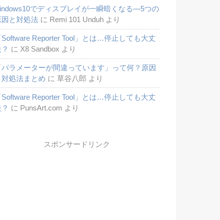
windows10でディスプレイが一瞬暗くなる―5つの
原因と対処法
に
Remi 101 Unduh
より
Software Reporter Tool」とは…停止しても大丈
夫？
に
X8 Sandbox
より
「パラメーターが間違っています」って何？原因
と対処法まとめ
に
草谷八郎
より
Software Reporter Tool」とは…停止しても大丈
夫？
に
PunsArt.com
より
スポンサードリンク