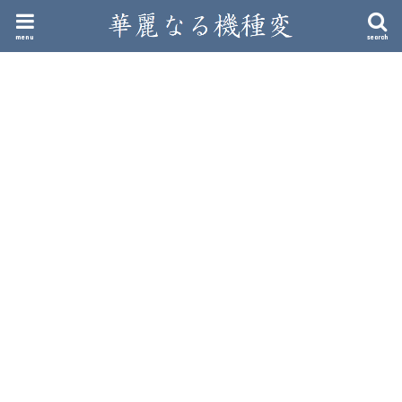
menu
search