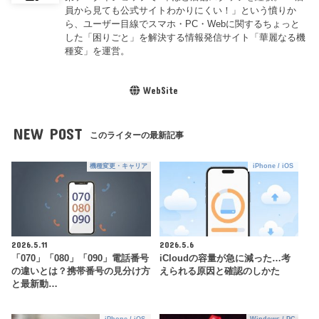
員から見ても公式サイトわかりにくい！」という憤りか
ら、ユーザー目線でスマホ・PC・Webに関するちょっと
した「困りごと」を解決する情報発信サイト「華麗なる機
種変」を運営。
WebSite
NEW POST
このライターの最新記事
機種変更・キャリア
iPhone / iOS
2026.5.11
2026.5.6
「070」「080」「090」電話番号
iCloudの容量が急に減った…考
の違いとは？携帯番号の見分け方
えられる原因と確認のしかた
と最新動…
iPhone / iOS
Windows / PC