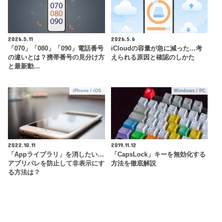
2026.5.11
2026.5.6
「070」「080」「090」電話番号
iCloudの容量が急に減った…考
の違いとは？携帯番号の見分け方
えられる原因と確認のしかた
と最新動…
iPhone / iOS
Windows / PC
2022.10.11
2019.11.12
「Appライブラリ」を消したい…
「CapsLock」キーを無効化する
アプリバレを防止して非表示にす
方法を徹底解説
る方法は？