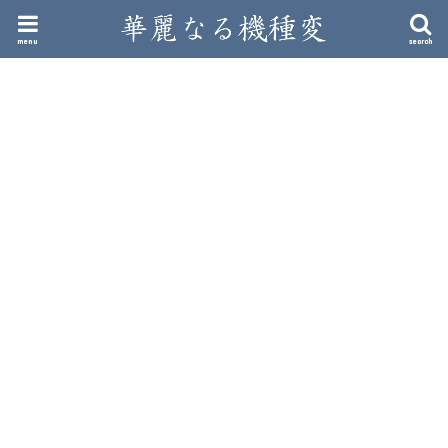
menu
search