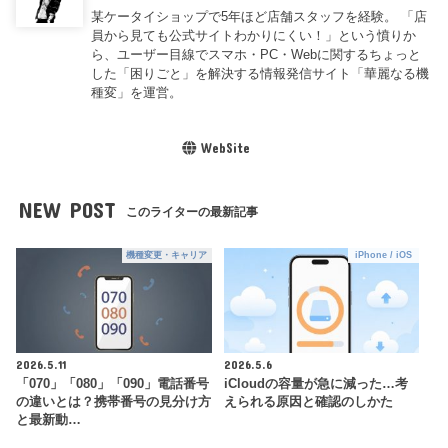
某ケータイショップで5年ほど店舗スタッフを経験。 「店
員から見ても公式サイトわかりにくい！」という憤りか
ら、ユーザー目線でスマホ・PC・Webに関するちょっと
した「困りごと」を解決する情報発信サイト「華麗なる機
種変」を運営。
WebSite
NEW POST
このライターの最新記事
機種変更・キャリア
iPhone / iOS
2026.5.11
2026.5.6
「070」「080」「090」電話番号
iCloudの容量が急に減った…考
の違いとは？携帯番号の見分け方
えられる原因と確認のしかた
と最新動…