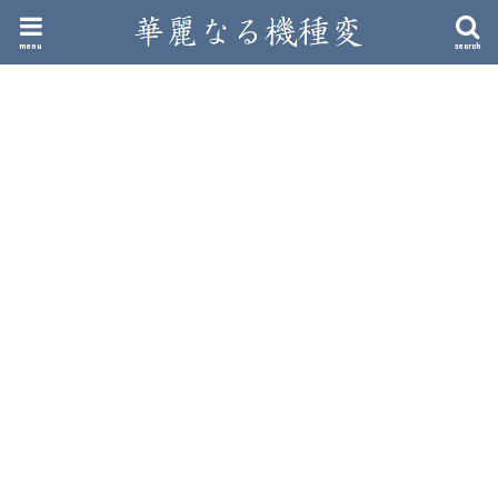
menu
search