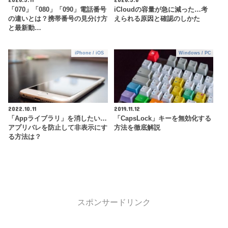
「070」「080」「090」電話番号
iCloudの容量が急に減った…考
の違いとは？携帯番号の見分け方
えられる原因と確認のしかた
と最新動…
iPhone / iOS
Windows / PC
2022.10.11
2019.11.12
「Appライブラリ」を消したい…
「CapsLock」キーを無効化する
アプリバレを防止して非表示にす
方法を徹底解説
る方法は？
スポンサードリンク