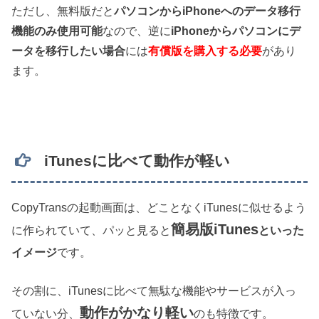
ただし、無料版だと
パ
ソコンからiPhoneへのデータ移行
機能のみ使用可能
なので、逆に
iPhoneからパソコンにデ
ータを移行したい場合
には
有償版を購入する必要
があり
ます。
iTunesに比べて動作が軽い
CopyTransの起動画面は、どことなくiTunesに似せるよう
簡易版iTunes
に作られていて、パッと見ると
といった
イメージ
です。
その割に、iTunesに比べて無駄な機能やサービスが入っ
動作がかなり軽い
ていない分、
のも特徴です。