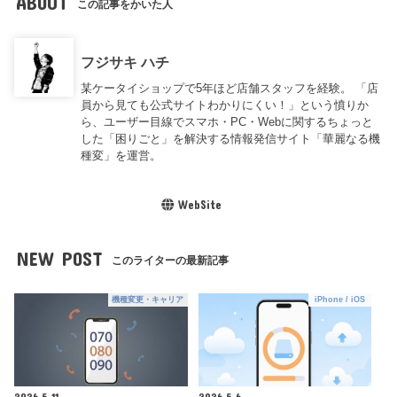
ABOUT
この記事をかいた人
フジサキ ハチ
某ケータイショップで5年ほど店舗スタッフを経験。 「店
員から見ても公式サイトわかりにくい！」という憤りか
ら、ユーザー目線でスマホ・PC・Webに関するちょっと
した「困りごと」を解決する情報発信サイト「華麗なる機
種変」を運営。
WebSite
NEW POST
このライターの最新記事
機種変更・キャリア
iPhone / iOS
2026.5.11
2026.5.6