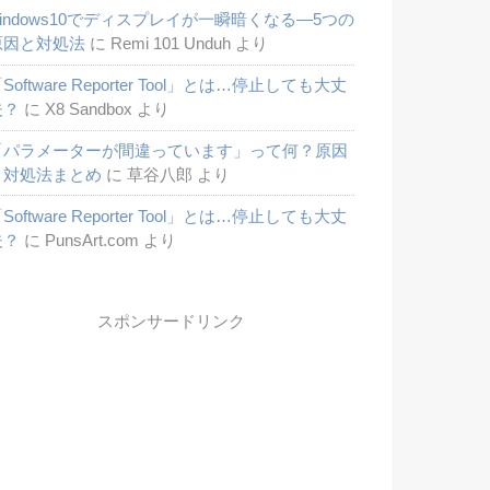
windows10でディスプレイが一瞬暗くなる―5つの
原因と対処法
に
Remi 101 Unduh
より
Software Reporter Tool」とは…停止しても大丈
夫？
に
X8 Sandbox
より
「パラメーターが間違っています」って何？原因
と対処法まとめ
に
草谷八郎
より
Software Reporter Tool」とは…停止しても大丈
夫？
に
PunsArt.com
より
スポンサードリンク