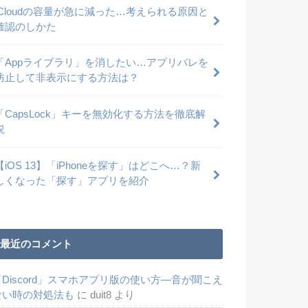
iCloudの容量が急に減った…考えられる原因と
確認のしかた
「Appライブラリ」を消したい…アプリバレを
防止して非表示にする方法は？
「CapsLock」キーを無効化する方法を徹底解
説
【iOS 13】「iPhoneを探す」はどこへ…？新
しくなった「探す」アプリを紹介
最近のコメント
「Discord」スマホアプリ版の使い方―音が聞こえ
ない時の対処法も
に
duit8
より