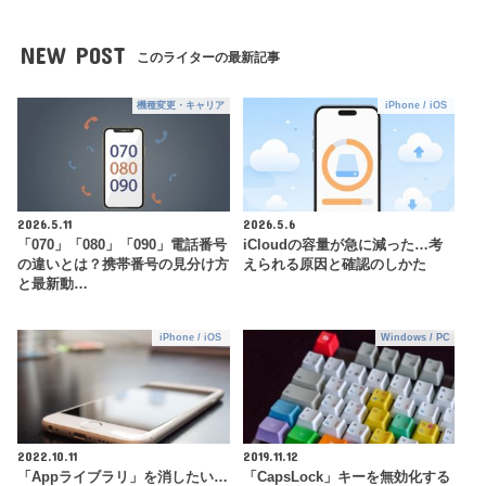
NEW POST
このライターの最新記事
機種変更・キャリア
iPhone / iOS
2026.5.11
2026.5.6
「070」「080」「090」電話番号
iCloudの容量が急に減った…考
の違いとは？携帯番号の見分け方
えられる原因と確認のしかた
と最新動…
iPhone / iOS
Windows / PC
2022.10.11
2019.11.12
「Appライブラリ」を消したい…
「CapsLock」キーを無効化する