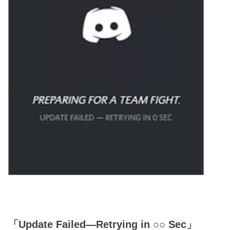
「Update Failed―Retrying in ○○ Sec」