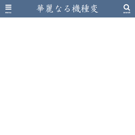
menu
search