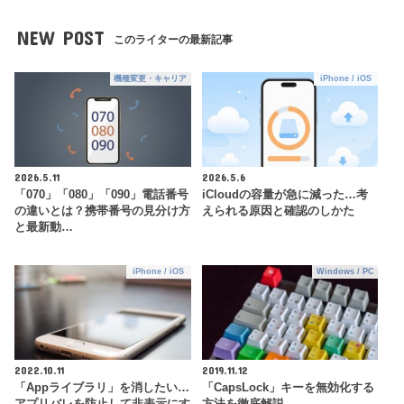
NEW POST
このライターの最新記事
機種変更・キャリア
iPhone / iOS
2026.5.11
2026.5.6
「070」「080」「090」電話番号
iCloudの容量が急に減った…考
の違いとは？携帯番号の見分け方
えられる原因と確認のしかた
と最新動…
iPhone / iOS
Windows / PC
2022.10.11
2019.11.12
「Appライブラリ」を消したい…
「CapsLock」キーを無効化する