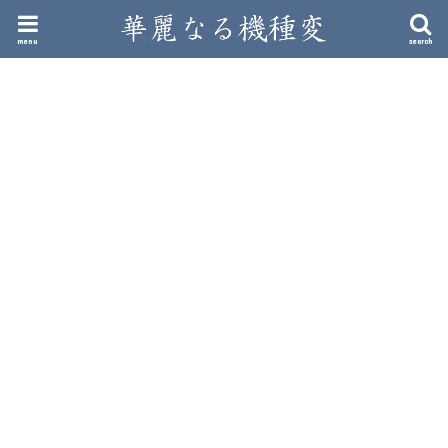
menu
search