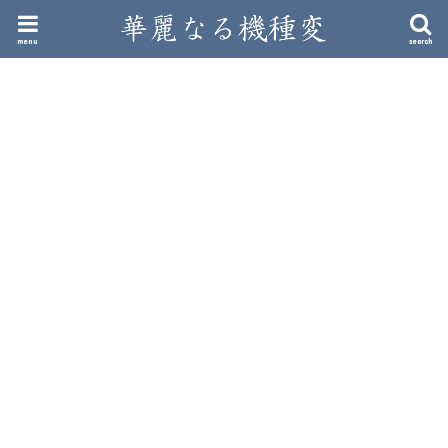
menu
search